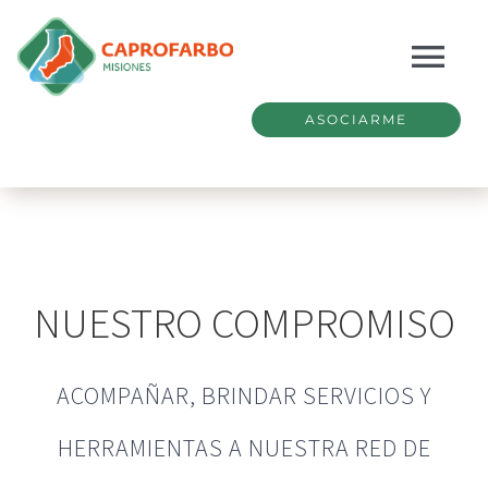
Skip
to
Tog
content
Nav
ASOCIARME
HOME
INSTITUCIONAL
SERVICIOS
NUESTRO COMPROMISO
GESTIÓN
ACOMPAÑAR, BRINDAR SERVICIOS Y
NOTICIAS
HERRAMIENTAS A NUESTRA RED DE