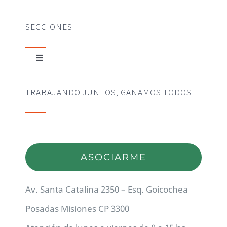
SECCIONES
Toggle
Navigation
HOME
TRABAJANDO JUNTOS, GANAMOS TODOS
INSTITUCIONAL
SERVICIOS
ASOCIARME
GESTIÓN
Av. Santa Catalina 2350 – Esq. Goicochea
Posadas Misiones CP 3300
NOTICIAS