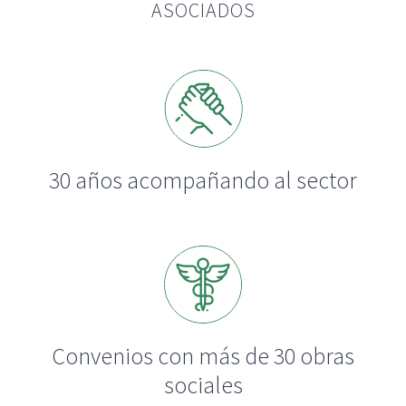
ASOCIADOS
Informativos
CONTACTO
30 años acompañando al sector
Convenios con más de 30 obras
sociales